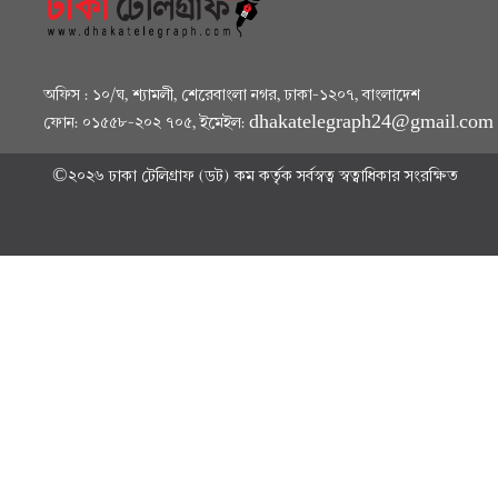
অফিস : ১০/ঘ, শ্যামলী, শেরেবাংলা নগর, ঢাকা-১২০৭, বাংলাদেশ
ফোন: ০১৫৫৮-২০২ ৭০৫, ইমেইল: dhakatelegraph24@gmail.co
©২০২৬ ঢাকা টেলিগ্রাফ (ডট) কম কর্তৃক সর্বস্বত্ব স্বত্বাধিকার সংরক্ষিত