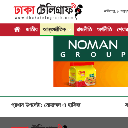
শনিবার, ৮ আগস্ট,
জাতীয়
আন্তর্জাতিক
রাজনীতি
অর্থনীতি
শেয়ার
প্রধান উপদেষ্টা: মোহাম্মদ এ হাফিজ
স