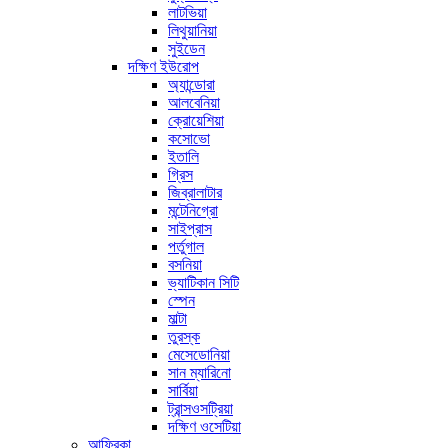
লাটভিয়া
লিথুয়ানিয়া
সুইডেন
দক্ষিণ ইউরোপ
অ্যান্ডোরা
আলবেনিয়া
ক্রোয়েশিয়া
কসোভো
ইতালি
গ্রিস
জিব্রালাটার
মন্টেনিগ্রো
সাইপ্রাস
পর্তুগাল
বসনিয়া
ভ্যাটিকান সিটি
স্পেন
মাল্টা
তুরস্ক
মেসেডোনিয়া
সান ম্যারিনো
সার্বিয়া
ট্রান্সওসট্রিয়া
দক্ষিণ ওসেটিয়া
আফ্রিকা