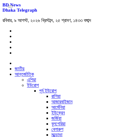
BD News
Dhaka Telegraph
রবিবার, ৯ আগস্ট, ২০২৬ খ্রিস্টাব্দ, ২৫ শ্রাবণ, ১৪৩৩ বঙ্গাব্দ
জাতীয়
আন্তর্জাতিক
এশিয়া
ইউরোপ
পূর্ব ইউরোপ
রাশিয়া
আজারবাইজান
আর্মেনিয়া
ইউক্রেন
জর্জিয়া
বুলগেরিয়া
বেলারুশ
মল্ডোভা