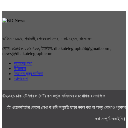
অফিস : ১০/ঘ, শ্যামলী, শেরেবাংলা নগর, ঢাকা-১২০৭, বাংলাদেশ
ফোন: ০১৫৫৮-২০২ ৭০৫, ইমেইল: dhakatelegraph24@gmail.com ;
news@dhakatelegraph.com
আমাদের কথা
নীতিমালা
বিজ্ঞাপন মূল্য তালিকা
যোগাযোগ
©২০২৬ ঢাকা টেলিগ্রাফ (ডট) কম কর্তৃক সর্বস্বত্ব স্বত্বাধিকার সংরক্ষিত
এই ওয়েবসাইটের কোনো লেখা বা ছবি অনুমতি ছাড়া নকল করা বা অন্য কোথাও প্রকাশ
করা সম্পূর্ণ বেআইনি।