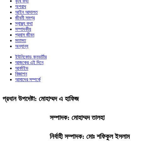
কৃষি কথা
অপরাধ
আইন আদালত
জীবনী সমগ্র
স্বাস্থ্য কথা
সম্পাদকীয়
প্রবাস জীবন
মতামত
অন্যান্য
ইউনিকোড কনভার্টার
আজকের এই দিনে
আর্কাইভ
বিজ্ঞাপন
আমাদের সম্পর্কে
প্রধান উপদেষ্টা: মোহাম্মদ এ হাফিজ
সম্পাদক: মোহাম্মদ তালহা
নির্বাহী সম্পাদক: মোঃ শফিকুল ইসলাম