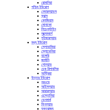
রোমানিয়া
পশ্চিম ইউরোপ
নেদারল্যান্ডস
ফ্রান্স
বেলজিয়াম
মোনাকো
লিচেনস্টাইন
লুক্সেমবার্গ
সুইজারল্যান্ড
মধ্য ইউরোপ
স্লোভাকিয়া
স্লোভেনিয়া
হাঙ্গেরি
জার্মানি
পোল্যান্ড
চেক রিপাবলিক
অস্ট্রিয়া
উত্তর ইউরোপ
নরওয়ে
আইসল্যান্ড
আয়ারল্যান্ড
এস্তোনিয়া
ডেনমার্ক
ফিনল্যান্ড
যুক্তরাজ্য