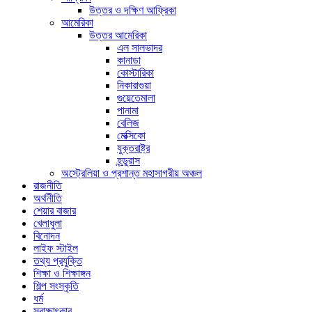
উত্তর ও দক্ষিণ আফ্রিকা
আমেরিকা
উত্তর আমেরিকা
এল সালভাদর
কানাডা
কোস্টারিকা
নিকারাগুয়া
গুয়েতেমালা
পানামা
বেলিজ
মেক্সিকো
যুক্তরাষ্ট্র
হন্ডুরাস
অস্ট্রেলিয়া ও প্রশান্ত মহাসাগরীয় অঞ্চল
রাজনীতি
অর্থনীতি
শেয়ার বাজার
খেলাধুলা
বিনোদন
লাইফ স্টাইল
তথ্য প্রযুক্তি
শিক্ষা ও শিক্ষাঙ্গন
শিল্প সংস্কৃতি
ধর্ম
স্বাক্ষাৎকার