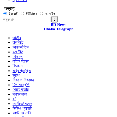
অন্যান্য
ইংরেজী
ইউনিজয়
ফনেটিক
BD News
Dhaka Telegraph
জাতীয়
রাজনীতি
আন্তর্জাতিক
অর্থনীতি
খেলাধুলা
লাইফ স্টাইল
বিনোদন
তথ্য প্রযুক্তি
ভ্রমণ
শিক্ষা ও শিক্ষাঙ্গন
শিল্প সংস্কৃতি
শেয়ার বাজার
স্বাক্ষাৎকার
ধর্ম
কর্পোরেট সংবাদ
ভিডিও গ্যালারী
ফাটো গ্যালারি