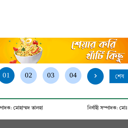
01
02
03
04
শেষ
্পাদক: মোহাম্মদ তালহা
নির্বাহী সম্পাদক: 