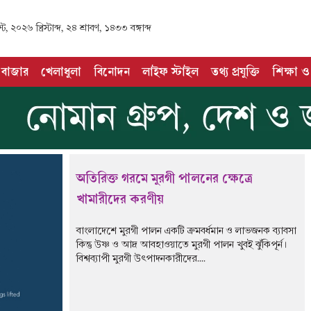
 ২০২৬ খ্রিস্টাব্দ, ২৪ শ্রাবণ, ১৪৩৩ বঙ্গাব্দ
 বাজার
খেলাধুলা
বিনোদন
লাইফ স্টাইল
তথ্য প্রযুক্তি
শিক্ষা ও 
অতিরিক্ত গরমে মুরগী পালনের ক্ষেত্রে
খামারীদের করণীয়
বাংলাদেশে মুরগী পালন একটি ক্রমবর্ধমান ও লাভজনক ব্যাবসা
কিন্তু উষ্ণ ও আদ্র আবহাওয়াতে মুরগী পালন খুবই ঝুঁকিপূর্ন।
বিশ্বব্যাপী মুরগী উৎপাদনকারীদের....