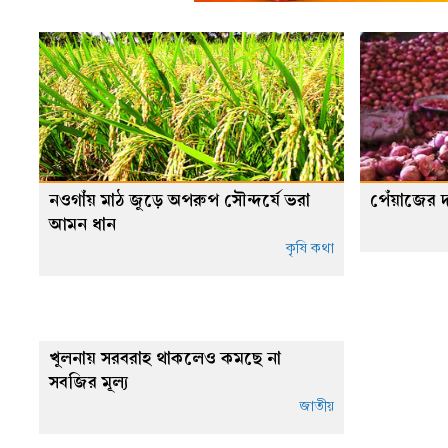
নওগাঁয় মাঠ জুড়ে অপরুপ সৌন্দর্যে ভরা
পেঁয়াজের দ
আমন ধান
কৃষি কথা
খুলনায় সরবরাহ থাকলেও কমছে না
সবজির মূল্য
জাতীয়