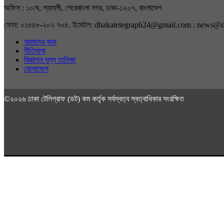
অফিস : ১০/ঘ, শ্যামলী, শেরেবাংলা নগর, ঢাকা-১২০৭, বাংলাদেশ
ফোন: ০১৫৫৮-২০২ ৭০৫, ইমেইল: dhakatelegraph24@gmail.com ; news@
আমাদের কথা
নীতিমালা
বিজ্ঞাপন মূল্য তালিকা
যোগাযোগ
©২০২৬ ঢাকা টেলিগ্রাফ (ডট) কম কর্তৃক সর্বস্বত্ব স্বত্বাধিকার সংরক্ষিত