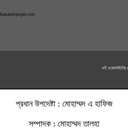
dhakatelegraph.com
এই ওয়েবসাইটের ক
প্রধান উপদেষ্টা : মোহাম্মদ এ হাফিজ
সম্পাদক : মোহাম্মদ তালহা