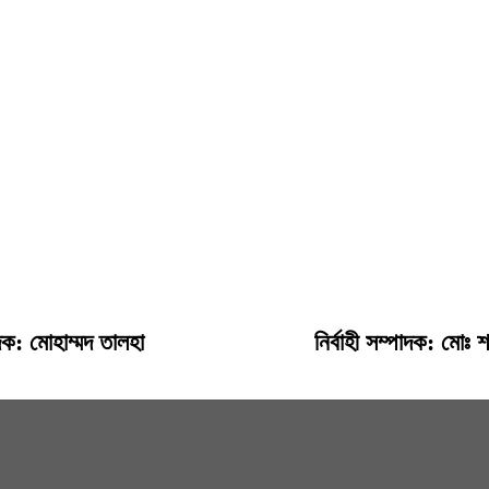
দক: মোহাম্মদ তালহা
নির্বাহী সম্পাদক: মো