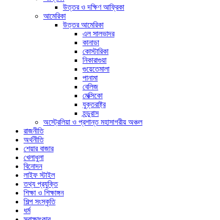
উত্তর ও দক্ষিণ আফ্রিকা
আমেরিকা
উত্তর আমেরিকা
এল সালভাদর
কানাডা
কোস্টারিকা
নিকারাগুয়া
গুয়েতেমালা
পানামা
বেলিজ
মেক্সিকো
যুক্তরাষ্ট্র
হন্ডুরাস
অস্ট্রেলিয়া ও প্রশান্ত মহাসাগরীয় অঞ্চল
রাজনীতি
অর্থনীতি
শেয়ার বাজার
খেলাধুলা
বিনোদন
লাইফ স্টাইল
তথ্য প্রযুক্তি
শিক্ষা ও শিক্ষাঙ্গন
শিল্প সংস্কৃতি
ধর্ম
স্বাক্ষাৎকার