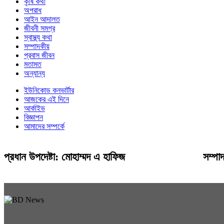
কৃষি কথা
অপরাধ
আইন আদালত
জীবনী সমগ্র
স্বাস্থ্য কথা
সম্পাদকীয়
প্রবাস জীবন
মতামত
অন্যান্য
ইউনিকোড কনভার্টার
আজকের এই দিনে
আর্কাইভ
বিজ্ঞাপন
আমাদের সম্পর্কে
প্রধান উপদেষ্টা: মোহাম্মদ এ হাফিজ
সম্পা