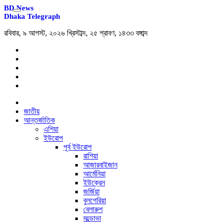
BD News
Dhaka Telegraph
রবিবার, ৯ আগস্ট, ২০২৬ খ্রিস্টাব্দ, ২৫ শ্রাবণ, ১৪৩৩ বঙ্গাব্দ
জাতীয়
আন্তর্জাতিক
এশিয়া
ইউরোপ
পূর্ব ইউরোপ
রাশিয়া
আজারবাইজান
আর্মেনিয়া
ইউক্রেন
জর্জিয়া
বুলগেরিয়া
বেলারুশ
মল্ডোভা