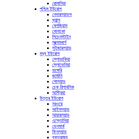
রোমানিয়া
পশ্চিম ইউরোপ
নেদারল্যান্ডস
ফ্রান্স
বেলজিয়াম
মোনাকো
লিচেনস্টাইন
লুক্সেমবার্গ
সুইজারল্যান্ড
মধ্য ইউরোপ
স্লোভাকিয়া
স্লোভেনিয়া
হাঙ্গেরি
জার্মানি
পোল্যান্ড
চেক রিপাবলিক
অস্ট্রিয়া
উত্তর ইউরোপ
নরওয়ে
আইসল্যান্ড
আয়ারল্যান্ড
এস্তোনিয়া
ডেনমার্ক
ফিনল্যান্ড
যুক্তরাজ্য