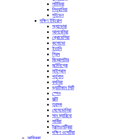
লাটভিয়া
লিথুয়ানিয়া
সুইডেন
দক্ষিণ ইউরোপ
অ্যান্ডোরা
আলবেনিয়া
ক্রোয়েশিয়া
কসোভো
ইতালি
গ্রিস
জিব্রালাটার
মন্টেনিগ্রো
সাইপ্রাস
পর্তুগাল
বসনিয়া
ভ্যাটিকান সিটি
স্পেন
মাল্টা
তুরস্ক
মেসেডোনিয়া
সান ম্যারিনো
সার্বিয়া
ট্রান্সওসট্রিয়া
দক্ষিণ ওসেটিয়া
আফ্রিকা