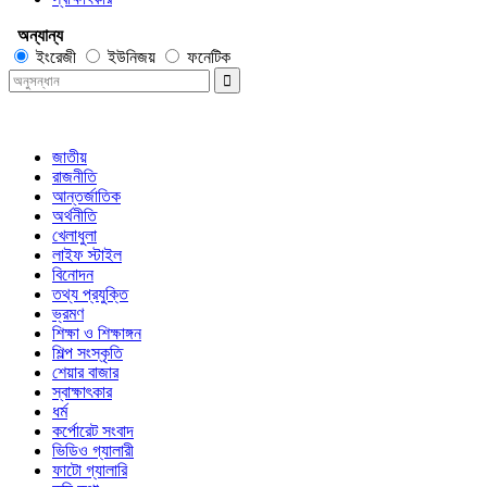
অন্যান্য
ইংরেজী
ইউনিজয়
ফনেটিক
জাতীয়
রাজনীতি
আন্তর্জাতিক
অর্থনীতি
খেলাধুলা
লাইফ স্টাইল
বিনোদন
তথ্য প্রযুক্তি
ভ্রমণ
শিক্ষা ও শিক্ষাঙ্গন
শিল্প সংস্কৃতি
শেয়ার বাজার
স্বাক্ষাৎকার
ধর্ম
কর্পোরেট সংবাদ
ভিডিও গ্যালারী
ফাটো গ্যালারি